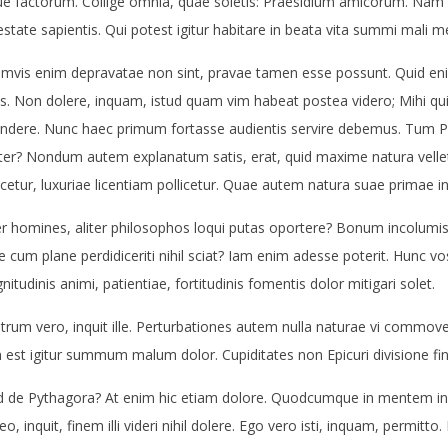
ue factorum. Collige omnia, quae soletis: Praesidium amicorum. Nam q
state sapientis. Qui potest igitur habitare in beata vita summi mali m
mvis enim depravatae non sint, pravae tamen esse possunt. Quid enim 
es. Non dolere, inquam, istud quam vim habeat postea videro; Mihi qu
endere. Nunc haec primum fortasse audientis servire debemus. Tum Pi
ter? Nondum autem explanatum satis, erat, quid maxime natura ve
icetur, luxuriae licentiam pollicetur. Quae autem natura suae primae ins
ter homines, aliter philosophos loqui putas oportere? Bonum incolumis
 cum plane perdidiceriti nihil sciat? Iam enim adesse poterit. Hunc v
itudinis animi, patientiae, fortitudinis fomentis dolor mitigari solet.
rum vero, inquit ille. Perturbationes autem nulla naturae vi commoven
est igitur summum malum dolor. Cupiditates non Epicuri divisione fini
d de Pythagora? At enim hic etiam dolore. Quodcumque in mentem i
o, inquit, finem illi videri nihil dolere. Ego vero isti, inquam, permit