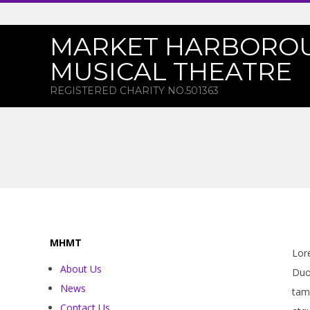
Skip
to
MARKET HARBORO
content
MUSICAL THEATRE
REGISTERED CHARITY NO.501363
MHMT
Lor
H
About Us
Duo 
News
tam
Contact Us