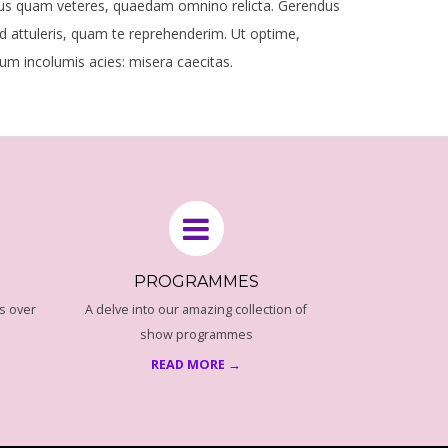
ius quam veteres, quaedam omnino relicta. Gerendus
id attuleris, quam te reprehenderim. Ut optime,
m incolumis acies: misera caecitas.
PROGRAMMES
s over
A delve into our amazing collection of
show programmes
READ MORE →