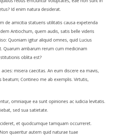
uibus rebus efficiuntur voluptates, eae non sunt in
etus? Id enim natura desiderat.
de amicitia statueris utilitatis causa expetenda
idem Antiochum, quem audis, satis belle videris
so: Quoniam igitur aliquid omnes, quid Lucius
llet. Quarum ambarum rerum cum medicinam
titutionis oblita est?
 acies: misera caecitas. An eum discere ea mavis,
os beatum; Contineo me ab exemplis. Virtutis,
tur, omniaque ea sunt opiniones ac iudicia levitatis.
ebat, sed sua satietate.
ncideret, et quodcumque tamquam occurreret.
to. Non quaeritur autem quid naturae tuae