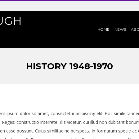
UGH
PRIMARY
HOME
NEWS
AB
NAVIGATION
MENU
HISTORY 1948-1970
em ipsum dolor sit amet, consectetur adipiscing elit. Hoc simile tan
Reges: constructio interrete. Illis videtur, qui illud non dubitant bo
en esse possunt. Cuius similitudine perspecta in formarum specie ac