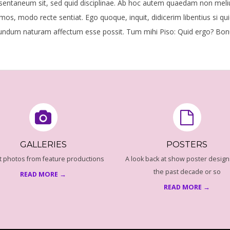
sentaneum sit, sed quid disciplinae. Ab hoc autem quaedam non mel
mos, modo recte sentiat. Ego quoque, inquit, didicerim libentius si qu
undum naturam affectum esse possit. Tum mihi Piso: Quid ergo? Bonu
GALLERIES
POSTERS
t photos from feature productions
A look back at show poster design
the past decade or so
READ MORE →
READ MORE →