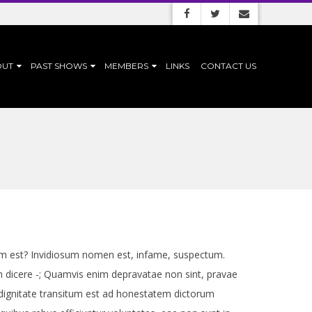
OUT
PAST SHOWS
MEMBERS
LINKS
CONTACT US
dem est? Invidiosum nomen est, infame, suspectum.
num dicere -; Quamvis enim depravatae non sint, pravae
 dignitate transitum est ad honestatem dictorum