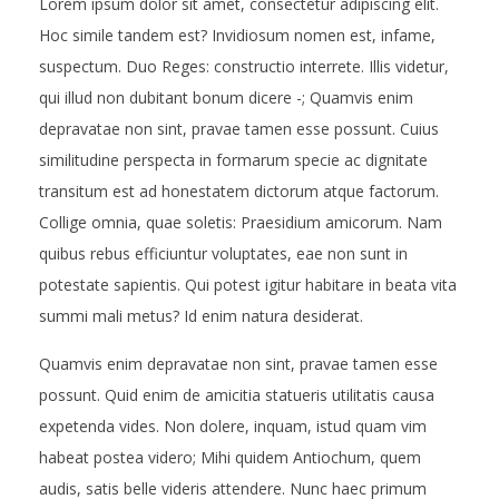
Lorem ipsum dolor sit amet, consectetur adipiscing elit.
G
Hoc simile tandem est? Invidiosum nomen est, infame,
suspectum. Duo Reges: constructio interrete. Illis videtur,
E
qui illud non dubitant bonum dicere -; Quamvis enim
depravatae non sint, pravae tamen esse possunt. Cuius
T
similitudine perspecta in formarum specie ac dignitate
I
transitum est ad honestatem dictorum atque factorum.
Collige omnia, quae soletis: Praesidium amicorum. Nam
N
quibus rebus efficiuntur voluptates, eae non sunt in
potestate sapientis. Qui potest igitur habitare in beata vita
V
summi mali metus? Id enim natura desiderat.
O
Quamvis enim depravatae non sint, pravae tamen esse
possunt. Quid enim de amicitia statueris utilitatis causa
L
expetenda vides. Non dolere, inquam, istud quam vim
V
habeat postea videro; Mihi quidem Antiochum, quem
audis, satis belle videris attendere. Nunc haec primum