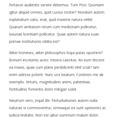
E
fortasse audientis servire debemus. Tum Piso: Quoniam
igitur aliquid omnes, quid Lucius noster? Nondum autem
D
explanatum satis, erat, quid maxime natura vellet.
Quarum ambarum rerum cum medicinam pollicetur,
luxuriae licentiam pollicetur. Quae autem natura suae
primae institutionis oblita est?
Aliter homines, aliter philosophos loqui putas oportere?
Bonum incolumis acies: misera caecitas. An eum discere
ea mavis, quae cum plane perdidiceriti nihil sciat? Iam
enim adesse poterit. Hunc vos beatum; Contineo me ab
exemplis. Virtutis, magnitudinis animi, patientiae,
fortitudinis fomentis dolor mitigari solet.
Neutrum vero, inquit ille. Perturbationes autem nulla
naturae vi commoventur, omniaque ea sunt opiniones ac
iudicia levitatis. Non est igitur summum malum dolor.