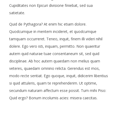
Cupiditates non Epicuri divisione finiebat, sed sua
satietate.
Quid de Pythagora? At enim hic etiam dolore.
Quodcumque in mentem incideret, et quodcumque
tamquam occurreret. Teneo, inquit, finem illi videri nihil
dolere. Ego vero isti, inquam, permitto. Non quaeritur
autem quid naturae tuae consentaneum sit, sed quid
disciplinae. Ab hoc autem quaedam non melius quam
veteres, quaedam omnino relicta. Gerendus est mos,
modo recte sentiat. Ego quoque, inquit, didicerim libentius
si quid attuleris, quam te reprehenderim. Ut optime,
secundum naturam affectum esse possit. Tum mihi Piso:
Quid ergo? Bonum incolumis acies: misera caecitas.
2016-
07-