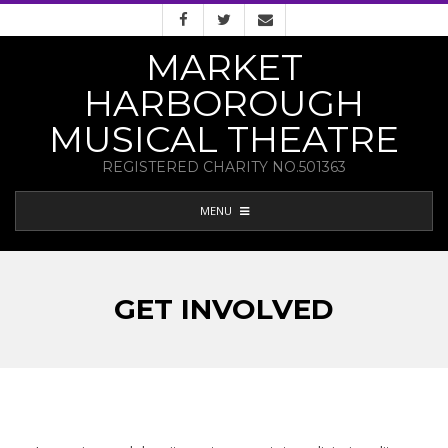
Skip
to
MARKET
content
HARBOROUGH
MUSICAL THEATRE
REGISTERED CHARITY NO.501363
PRIMARY
MENU
NAVIGATION
MENU
GET INVOLVED